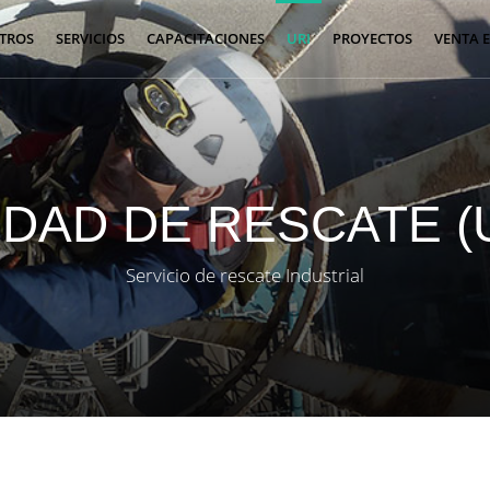
TROS
SERVICIOS
CAPACITACIONES
URI
PROYECTOS
VENTA 
IDAD DE RESCATE (U
Servicio de rescate Industrial