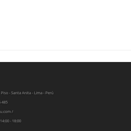
 Piso - Santa Anita - Lima - Perú
6 485
ru.com /
 14:00 - 18:00