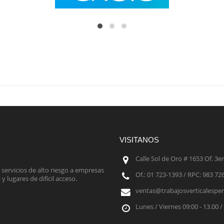
VISITANOS
Calle Sol de Oro # 1653 Of. 3er
r servicios de alto riesgo a empresas
Of.: 01 723-1393 / RPC: 983 72
y lugares de difícil acceso.
ventas@trabajosverticalespe
Lunes / Viernes 09:00 - 13.00 /